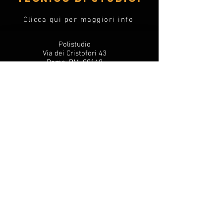
Clicca qui per maggiori info
Polistudio
Via dei Cristofori 43
Roma, RM 00168
polistudiorecording@gmail.com
Il nostro è uno studio privato aperto 5
giorni a settimana:
Lunedì - Venerdì 10,00 - 20,00
Astral Music
G.I.F.T. SNC - Via del Commercio 1
60031 Castelplanio (AN)
02257040424