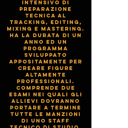
intensivo di
preparazione
tecnica al
tracking, editing,
mixing e mastering.
Ha la durata di un
anno ed un
programma
sviluppato
appositamente per
creare figure
altamente
professionali.
Comprende due
esami nei quali gli
allievi dovranno
portare a termine
tutte le manzioni
di uno staff
tecnico di studio.