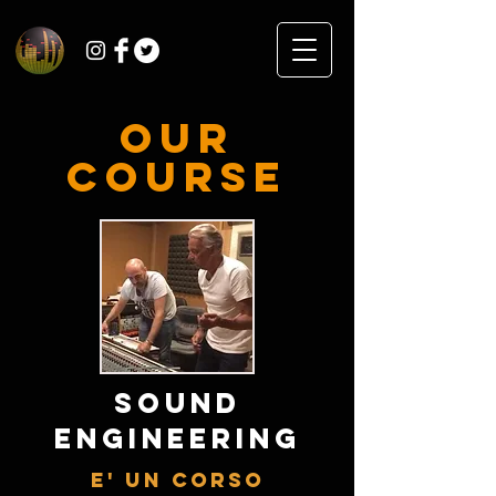
OUR
COURSE
SOUND
ENGINEERING
E' un corso